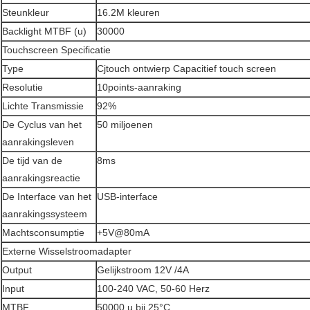
Steunkleur
16.2M kleuren
Backlight MTBF (u)
30000
Touchscreen Specificatie
Type
Cjtouch ontwierp Capacitief touch screen
Resolutie
10points-aanraking
Lichte Transmissie
92%
De Cyclus van het
50 miljoenen
aanrakingsleven
De tijd van de
8ms
aanrakingsreactie
De Interface van het
USB-interface
aanrakingssysteem
Machtsconsumptie
+5V@80mA
Externe Wisselstroomadapter
Output
Gelijkstroom 12V /4A
Input
100-240 VAC, 50-60 Herz
MTBF
50000 u bij 25°C