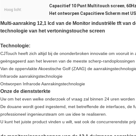
Capacitief 10 Punt Multitouch screen
60Hz
,
Hoog licht:
Het ontworpen Capacitieve Scherm met US
Multi-aanraking 12,1 lcd van de Monitor industriële tft va
technologie van het vertoningstouche screen
Technologie:
CJTouch heeft zich altijd bij de ononderbroken innovatie om vooruit in 
geëngageerd aan het leveren van de meeste scherp-randoplossingen in
Van de oppervlakte Akoestische Golf (ZAAG) de aanrakingstechnologi
Infrarode aanrakingstechnologie
Ontworpen Infrarode Aanrakingstechnologie
Onze de dienststerkte
Uw om het even welke onderzoek of vraag zal binnen 24 uren worden
De douane wordt goed ingestemd, met betreffende de interfaces, de fu
professioneel ingenieursteam om uw idee te realiseren.
U kunt het juiste product vinden u wilt, wat ook de concurrerendste prijs