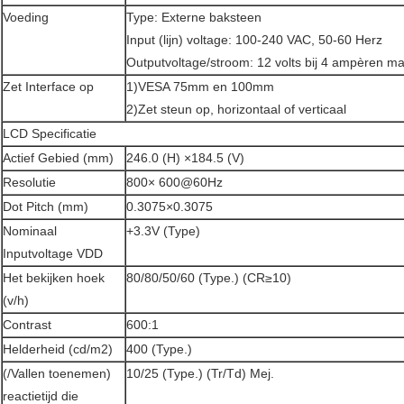
Voeding
Type: Externe baksteen
Input (lijn) voltage: 100-240 VAC, 50-60 Herz
Outputvoltage/stroom: 12 volts bij 4 ampèren 
Zet Interface op
1)VESA 75mm en 100mm
2)Zet steun op, horizontaal of verticaal
LCD Specificatie
Actief Gebied (mm)
246.0 (H) ×184.5 (V)
Resolutie
800× 600@60Hz
Dot Pitch (mm)
0.3075×0.3075
Nominaal
+3.3V (Type)
Inputvoltage VDD
Het bekijken hoek
80/80/50/60 (Type.) (CR≥10)
(v/h)
Contrast
600:1
Helderheid (cd/m2)
400 (Type.)
(/Vallen toenemen)
10/25 (Type.) (Tr/Td) Mej.
reactietijd die