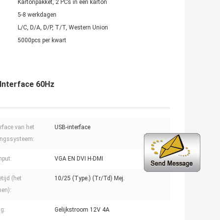
Kartonpakket, 2 PCs in een karton
5-8 werkdagen
L/C, D/A, D/P, T/T, Western Union
5000pcs per kwart
Interface 60Hz
erface van het
USB-interface
ingssysteem:
nput:
VGA EN DVI H-DMI
tijd (het
10/25 (Type.) (Tr/Td) Mej.
en):
g:
Gelijkstroom 12V 4A