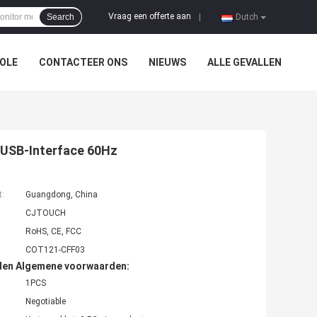
Vraag een offerte aan
Search
|
Dutch
OLE
CONTACTEER ONS
NIEUWS
ALLE GEVALLEN
 USB-Interface 60Hz
t:
Guangdong, China
CJTOUCH
RoHS, CE, FCC
COT121-CFF03
den Algemene voorwaarden:
1PCS
Negotiable