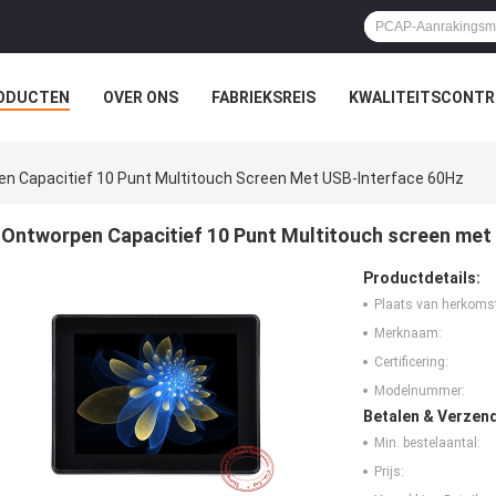
ODUCTEN
OVER ONS
FABRIEKSREIS
KWALITEITSCONTR
n Capacitief 10 Punt Multitouch Screen Met USB-Interface 60Hz
Ontworpen Capacitief 10 Punt Multitouch screen met
Productdetails:
Plaats van herkoms
Merknaam:
Certificering:
Modelnummer:
Betalen & Verzen
Min. bestelaantal:
Prijs: