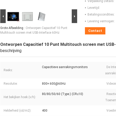
Verpakking Details:
Levertijd:
Betalingscondities:
Levering vermogen:
Grote Afbeelding :
Ontworpen Capacitief 10 Punt
Contact
Multitouch screen met USB-Interface 60Hz
Ontworpen Capacitief 10 Punt Multitouch screen met USB-
beschrijving
Capacitieve aanrakingsmonitors
De Int
Reeks:
aanrak
Resolutie:
800× 600@60Hz
Videoi
80/80/50/60 (Type.) (CR≥10)
Reactie
Het bekijken hoek (v/h):
Toenem
Helderheid (cd/m2):
400
Voedin