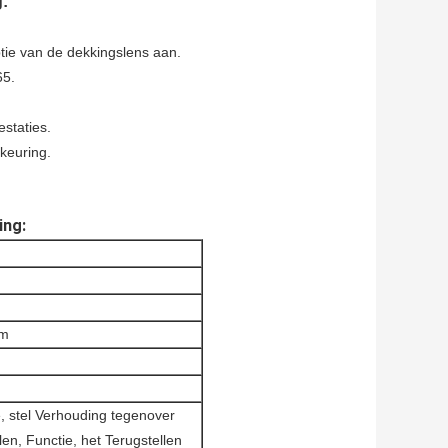
:
tie van de dekkingslens aan.
65.
staties.
keuring.
ing:
mm
, stel Verhouding tegenover
len, Functie, het Terugstellen