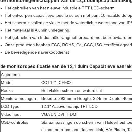
de monitoreigenschappen van de 12,1 duimpcap aanraking
Het gebruiken van het nieuwe industriële TFT LCD-scherm
Het ontworpen capacitieve touche screen met punt 10 maakte de op
Het scherm is volledige vlakte met de waterdichte weerstand van IP
Het materiaal is Aluminiumlegering.
Het gebruiken van Industriële rangmotherboard met betrouwbare pre
Onze producten hebben FCC, ROHS, Ce, CCC, ISO-certificatiegoed
De bevredigende naverkoopdienst
de monitorspecificatie van de 12,1 duim Capacitieve aanrak
Algemeen
Model
COT121-CFF03
Reeks
Het vlakke scherm en waterdicht
Monitorafmetingen
Breedte: 293.5mm Hoogte: 224mm Diepte: 40
LCD Type
12.1“ Actieve matrijs TFT LCD
Videoinput
VGA EN DVI H-DMI
OSD-controles
Sta aanpassingen op scherm van Helderheid toe
elkaar, auto-pas aan, faseer, klok, H/V-Plaats, Ta