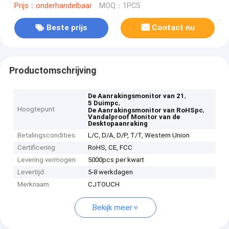
Prijs：onderhandelbaar
MOQ：1PCS
Beste prijs
Contact nu
Productomschrijving
,
De Aanrakingsmonitor van 21
,
5 Duimpc
Hoogtepunt
,
De Aanrakingsmonitor van RoHSpc
Vandalproof Monitor van de
Desktopaanraking
Betalingscondities
L/C, D/A, D/P, T/T, Western Union
Certificering
RoHS, CE, FCC
Levering vermogen
5000pcs per kwart
Levertijd
5-8 werkdagen
Merknaam
CJTOUCH
Bekijk meer