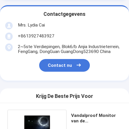
Contactgegevens
Mrs. Lydia Cai
+8613927483927
2~5ste Verdiepingen, Blok6/b Anjia Industrieterrein,
FengGang, DongGuan GuangDong523690 China
Contact nu
Krijg De Beste Prijs Voor
Vandalproof Monitor
van de
Desktopaanraking