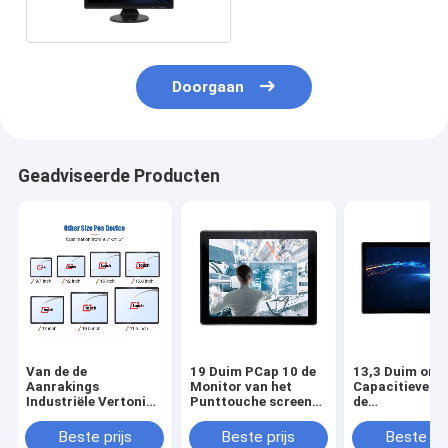
Doorgaan
Geadviseerde Producten
Van de de
19 Duim PCap 10 de
13,3 Duim ont
Aanrakings
Monitor van het
Capacitieve L
Industriële Vertoning
Punttouche screen
de
van het 19 Duim
met Onderstelsteun
Aanrakingsmo
Open Kader PCAP
Draagbare het
Beste prijs
Beste prijs
Beste pri
Capacitieve
Scherm