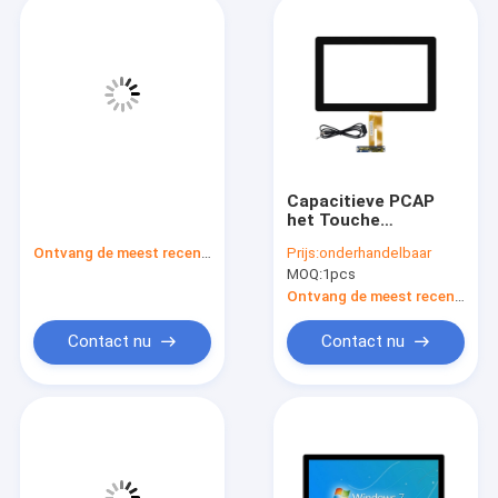
Capacitieve PCAP
het Touche
screenmonitor van
Ontvang de meest recente Prijs
Prijs:
onderhandelbaar
het waterbewijs voor
MOQ:
1pcs
Kiosk POS 7-55“
Ontvang de meest recente Prijs
Contact nu
Contact nu