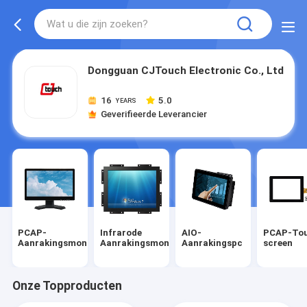
Dongguan CJTouch Electronic Co., Ltd
16
5.0
YEARS
Geverifieerde Leverancier
PCAP-
Infrarode
AIO-
PCAP-To
Aanrakingsmonitor
Aanrakingsmonitor
Aanrakingspc
screen
Onze Topproducten