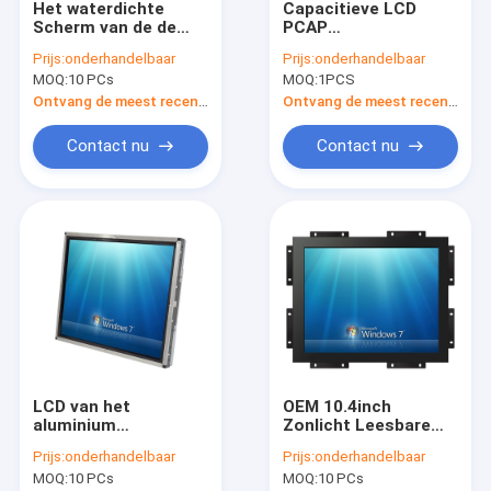
Het waterdichte
Capacitieve LCD
Fabrieksreis
Scherm van de de
PCAP
Aanrakingsmonitor
Aanrakingsmonitor
Prijs:
onderhandelbaar
Prijs:
onderhandelbaar
van 21.5inch
met Tribune 15,6
Kwaliteitscontrole
MOQ:
10 PCs
MOQ:
1PCS
Infrarode voor
Duimdesktop 50-60
Kiosken 10 Punten
Herz
Ontvang de meest recente Prijs
Ontvang de meest recente Prijs
Contacteer ons
Multiaanraking
Contact nu
Contact nu
nieuws
Alle Gevallen
PCAP-Aanrakingsmonitor
Infrarode Aanrakingsmonitor
LCD van het
OEM 10.4inch
AIO-Aanrakingspc
aluminium
Zonlicht Leesbare
Stofdichte
Monitor met Hoog
PCAP-Touch screen
Prijs:
onderhandelbaar
Prijs:
onderhandelbaar
Industriële Open
Helderheids4:3
MOQ:
10 PCs
MOQ:
10 PCs
Kader Monitor 19