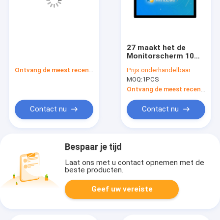
27 maakt het de
Monitorscherm 10
van de
Ontvang de meest recente Prijs
Prijs:
onderhandelbaar
Duim1000units PCAP
MOQ:
1PCS
Aanraking Punten
gelijkstroom 12v
Ontvang de meest recente Prijs
waterdicht
Contact nu
Contact nu
Bespaar je tijd
Laat ons met u contact opnemen met de
beste producten.
Geef uw vereiste