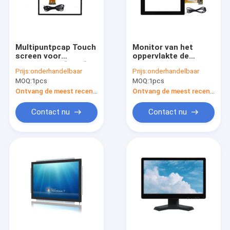
Multipuntpcap Touch
Monitor van het
screen voor
oppervlakte de
Onderwijs 32“ - 55“
Capacitieve PCAP
Prijs:
onderhandelbaar
Prijs:
onderhandelbaar
Inputvoltage 5V
Touche screen met
MOQ:
1pcs
MOQ:
1pcs
USB-Interface 10,4
Duim Antiglans
Ontvang de meest recente Prijs
Ontvang de meest recente Prijs
Contact nu
Contact nu
Thuis
Producten
Over ons