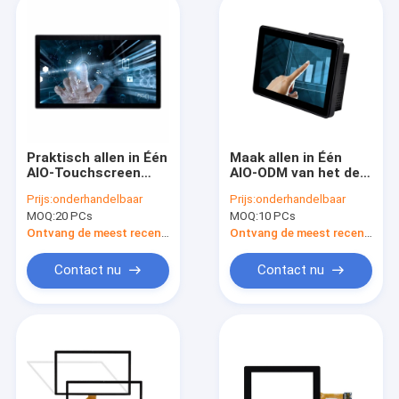
Praktisch allen in Één
Maak allen in Één
AIO-Touchscreen
AIO-ODM van het de
Antiglare Computer
Vandaalbewijs van
Prijs:
onderhandelbaar
Prijs:
onderhandelbaar
Geschikte RK3288
Aanrakingspc 10,1
MOQ:
20 PCs
MOQ:
10 PCs
RK3399
waterdicht Duim
Ontvang de meest recente Prijs
Ontvang de meest recente Prijs
Contact nu
Contact nu