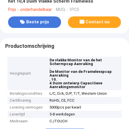
het 10,4 Duim Vlakke Scherm Frameless
Prijs：onderhandelbaar
MOQ：1PCS
Beste prijs
Contact nu
Productomschrijving
De vlakke Monitor van de het
Schermpcap Aanraking
,
De Monitor van de Framelesspcap
Hoogtepunt
Aanraking
,
,
10
4 Duim ontwierp Capacitieve
Aanrakingsmonitor
Betalingscondities
L/C, D/A, D/P, T/T, Western Union
Certificering
RoHS, CE, FCC
Levering vermogen
5000pcs per kwart
Levertijd
5-8 werkdagen
Merknaam
CJTOUCH