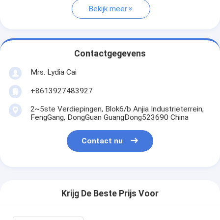
Bekijk meer
Contactgegevens
Mrs. Lydia Cai
+8613927483927
2~5ste Verdiepingen, Blok6/b Anjia Industrieterrein,
FengGang, DongGuan GuangDong523690 China
Contact nu
Krijg De Beste Prijs Voor