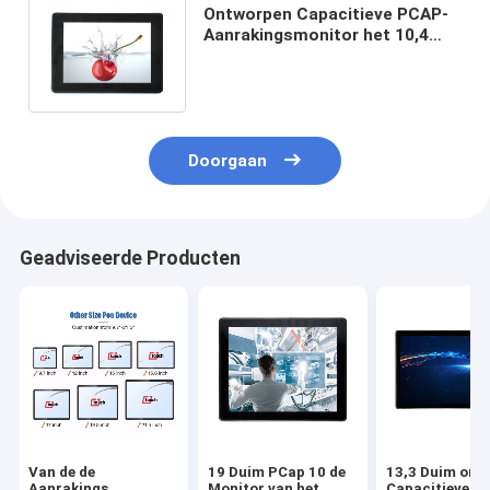
Ontworpen Capacitieve PCAP-
Aanrakingsmonitor het 10,4
Duim Vlakke Scherm Frameless
Doorgaan
Geadviseerde Producten
Van de de
19 Duim PCap 10 de
13,3 Duim ont
Aanrakings
Monitor van het
Capacitieve L