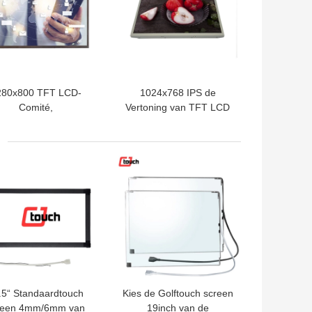
280x800 TFT LCD-
1024x768 IPS de
Comité,
Vertoning van TFT LCD
strieel/Medisch 10,1“
de Actieve Matrijs van de
S-Vertoningscomité
15 Duimkleur Si
TE PRIJS
BESTE PRIJS
.5“ Standaardtouch
Kies de Golftouch screen
reen 4mm/6mm van
19inch van de