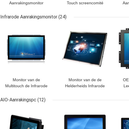
Aanrakingsmonitor
Touch screencomité
Aan
Dui
Infrarode Aanrakingsmonitor
(24)
BESTE PRIJS
BESTE PRIJS
BES
Monitor van de
Monitor van de de
OEM
Multitouch de Infrarode
Helderheids Infrarode
Le
Aanraking
Aanraking van Ce de
Ho
Hoge
AIO-Aanrakingspc
(12)
BESTE PRIJS
BESTE PRIJS
BES