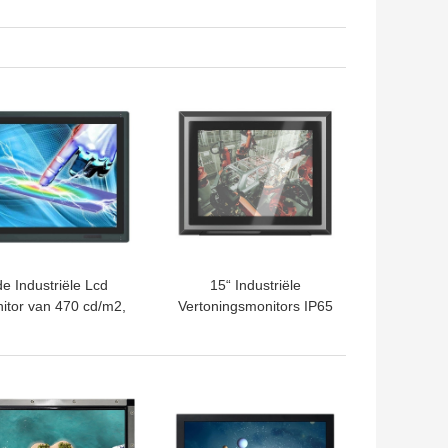
TE PRIJS
BESTE PRIJS
de Industriële Lcd
15“ Industriële
itor van 470 cd/m2,
Vertoningsmonitors IP65
itor van het 19 Duim
IP66 Waterdicht voor
 Industriële Touche
Computerpc
screen
TE PRIJS
BESTE PRIJS