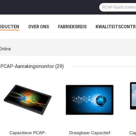
ODUCTEN
OVER ONS
FABRIEKSREIS
KWALITEITSCONTR
Online
PCAP-Aanrakingsmonitor
(29)
BESTE PRIJS
BESTE PRIJS
BES
Capacitieve PCAP-
Draagbaar Capacitief
Cap