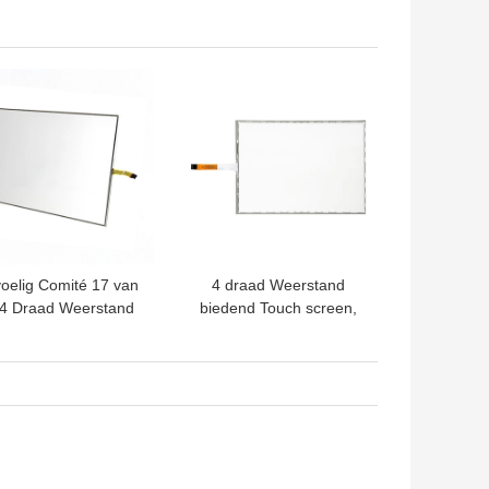
de Oppervlakte
Aanrakingsoppervlakte
oestische Golf Glas
met USB-
met
Controlemechanisme uit
TE PRIJS
BESTE PRIJS
ntrolemechanisme
oelig Comité 17 van
4 draad Weerstand
 4 Draad Weerstand
biedend Touch screen,
iedend Aanraking
het Comité van het 19
uim15ms Reactie
Duimtouche screen voor
POS Monitor
TE PRIJS
BESTE PRIJS