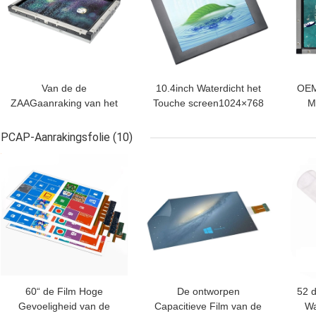
Van de de
10.4inch Waterdicht het
OEM
ZAAGaanraking van het
Touche screen1024×768
M
metaal Open Kader de
Open Kader van de
ZAA
Monitorlcd 4k Resolutie
oppervlaktegolf
PCAP-Aanrakingsfolie
(10)
15 Duim
BESTE PRIJS
BESTE PRIJS
BES
60“ de Film Hoge
De ontworpen
52 
Gevoeligheid van de
Capacitieve Film van de
Wa