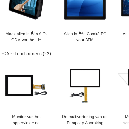
Maak allen in Één AIO-
Allen in Één Comité PC
Ant
ODM van het de
voor ATM
Vandaalbewijs van
Aanrakingspc 10,1
PCAP-Touch screen
(22)
waterdicht Duim
BESTE PRIJS
BESTE PRIJS
BES
Monitor van het
De multivertoning van de
Mu
oppervlakte de
Puntpcap Aanraking
sc
Capacitieve PCAP
32“ 