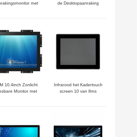
rakingsmonitor met
de Desktopaanraking
Tribune 15,6
mdesktop 50-60 Herz
TE PRIJS
BESTE PRIJS
 10.4inch Zonlicht
Infrarood het Kadertouch
esbare Monitor met
screen 10 van 8ms
og Helderheids4:3
18.5inch Punten
Multiaanraking
TE PRIJS
BESTE PRIJS