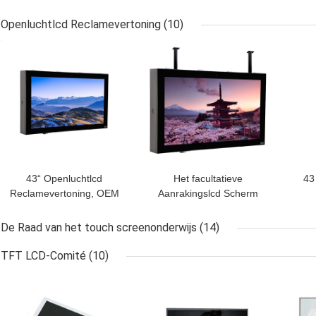
Aanrakingsfolie
het Schermaanraking 43
Capacitief met Sis
Duim met USB-Interface
Openluchtlcd Reclamevertoning
(10)
Controller
BESTE PRIJS
BESTE PRIJS
BES
43“ Openluchtlcd
Het facultatieve
43
Reclamevertoning, OEM
Aanrakingslcd Scherm
Openluchtlcd Digitale
voor de Reclame van
Signage 6ms Reactie
Openlucht 86 Opgezette
Goed
De Raad van het touch screenonderwijs
(14)
Duimmuur
I
TFT LCD-Comité
(10)
BESTE PRIJS
BESTE PRIJS
BES