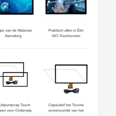
ipc van de Wateraio
Praktisch allen in Één
Aanraking
AIO-Touchscreen
Antiglare Computer
Geschikte RK3288
RK3399
TE PRIJS
BESTE PRIJS
ltipuntpcap Touch
Capacitief het Touche
reen voor Onderwijs
screencomité van het
- 55“ Inputvoltage 5V
vandaalbewijs