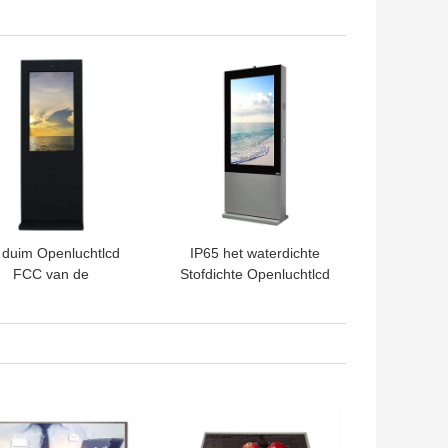
van de duim Nano
Aanraking, LCD de Film
Multiaanraking
van de Touch screenfolie
TE PRIJS
BESTE PRIJS
 duim Openluchtlcd
IP65 het waterdichte
FCC van de
Stofdichte Openluchtlcd
Reclamevertoning
Reclamescherm 55 Duim
keurings Industrieel
ntelligent Systeem
TE PRIJS
BESTE PRIJS