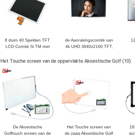
8 duim 40 Spelden TFT
de Aanrakingscomité van
1
LCD-Comité Si TM met
4k UHD 3840x2160 TFT,
normaal Witte
27 duim 4 Stegenlcd
Indu
Weergavemodus
TFT Vertoningscomité
LVD
Het Touche screen van de oppervlakte Akoestische Golf
(10)
800 cd/m2
BESTE PRIJS
BESTE PRIJS
BES
De Akoestische
Het Touche screen van
18
Golftouch screen van de
de zaag Akoestische Golf
sc