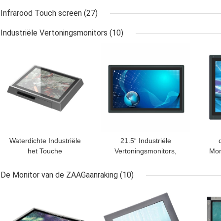
Touche screen met USB-
Infrarood Touch screen
(27)
Interface 10,4 Duim
Antiglans
Industriële Vertoningsmonitors
(10)
BESTE PRIJS
BESTE PRIJS
BES
Waterdichte Industriële
21.5“ Industriële
het Touche
Vertoningsmonitors,
Mon
screenmonitor van IP65
1920x1080 Ingebedde
Mon
IP66 17 Duim
Aanrakingscomité PC
de
De Monitor van de ZAAGaanraking
(10)
BESTE PRIJS
BESTE PRIJS
BES