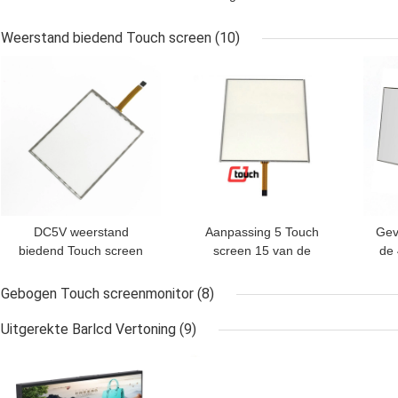
ZAAGoppervlakte,
15,6 Duim met het
CJTOUCH 12,1
Controlemechanisme
Ak
Weerstand biedend Touch screen
(10)
Duimtouch screen
van USB RS232
BESTE PRIJS
BESTE PRIJS
BES
Co
DC5V weerstand
Aanpassing 5 Touch
Gev
biedend Touch screen
screen 15 van de
de
Vijf Draad Interfacetype
Draadweerstand“ Korte
b
van 12,1 Duimusb
Reactietijd
d
Gebogen Touch screenmonitor
(8)
Uitgerekte Barlcd Vertoning
(9)
BESTE PRIJS
BESTE PRIJS
BES