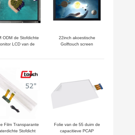
 ODM de Stofdichte
22inch akoestische
onitor LCD van de
Golftouch screen
Gaanraking/LEIDEN
1680×1050 met 1
paneel 17 duim
Jaargarantie
TE PRIJS
BESTE PRIJS
de Film Transparante
Folie van de 55 duim de
terdichte Stofdicht
capacitieve PCAP