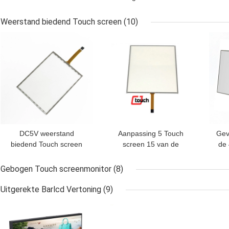
ZAAGoppervlakte,
15,6 Duim met het
CJTOUCH 12,1
Controlemechanisme
Ak
Weerstand biedend Touch screen
(10)
Duimtouch screen
van USB RS232
BESTE PRIJS
BESTE PRIJS
BES
Co
DC5V weerstand
Aanpassing 5 Touch
Gev
biedend Touch screen
screen 15 van de
de
Vijf Draad Interfacetype
Draadweerstand“ Korte
b
van 12,1 Duimusb
Reactietijd
d
Gebogen Touch screenmonitor
(8)
Uitgerekte Barlcd Vertoning
(9)
BESTE PRIJS
BESTE PRIJS
BES