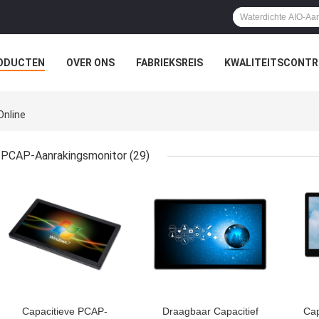
ODUCTEN
OVER ONS
FABRIEKSREIS
KWALITEITSCONTR
Online
PCAP-Aanrakingsmonitor
(29)
BESTE PRIJS
BESTE PRIJS
BES
Capacitieve PCAP-
Draagbaar Capacitief
Cap