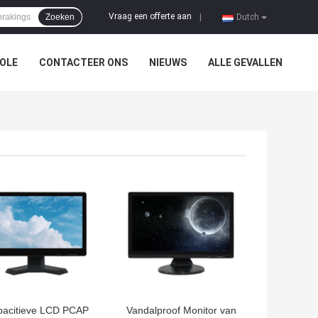
Vraag een offerte aan
Zoeken
|
Dutch
OLE
CONTACTEER ONS
NIEUWS
ALLE GEVALLEN
TE PRIJS
BESTE PRIJS
acitieve LCD PCAP
Vandalproof Monitor van