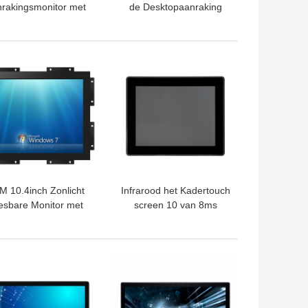
rakingsmonitor met
de Desktopaanraking
Tribune 15,6
mdesktop 50-60 Herz
TE PRIJS
BESTE PRIJS
 10.4inch Zonlicht
Infrarood het Kadertouch
esbare Monitor met
screen 10 van 8ms
og Helderheids4:3
18.5inch Punten
Multiaanraking
TE PRIJS
BESTE PRIJS