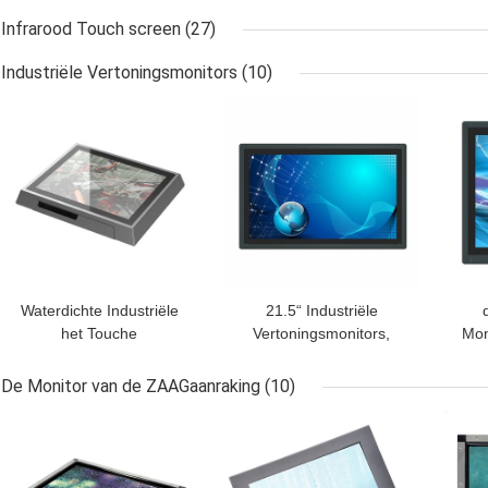
Touche screen met USB-
Infrarood Touch screen
(27)
Interface 10,4 Duim
Antiglans
Industriële Vertoningsmonitors
(10)
BESTE PRIJS
BESTE PRIJS
BES
Waterdichte Industriële
21.5“ Industriële
het Touche
Vertoningsmonitors,
Mon
screenmonitor van IP65
1920x1080 Ingebedde
Mon
IP66 17 Duim
Aanrakingscomité PC
de
De Monitor van de ZAAGaanraking
(10)
BESTE PRIJS
BESTE PRIJS
BES