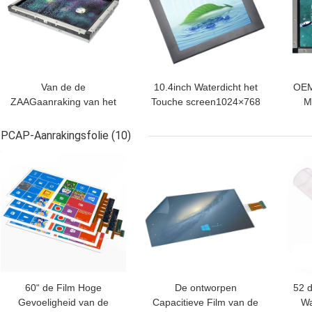
Van de de
10.4inch Waterdicht het
OEM
ZAAGaanraking van het
Touche screen1024×768
M
metaal Open Kader de
Open Kader van de
ZAA
Monitorlcd 4k Resolutie
oppervlaktegolf
PCAP-Aanrakingsfolie
(10)
15 Duim
BESTE PRIJS
BESTE PRIJS
BES
60“ de Film Hoge
De ontworpen
52 
Gevoeligheid van de
Capacitieve Film van de
Wa