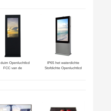
van de duim Nano
Aanraking, LCD de Film
Multiaanraking
van de Touch screenfolie
TE PRIJS
BESTE PRIJS
 duim Openluchtlcd
IP65 het waterdichte
FCC van de
Stofdichte Openluchtlcd
Reclamevertoning
Reclamescherm 55 Duim
keurings Industrieel
ntelligent Systeem
TE PRIJS
BESTE PRIJS