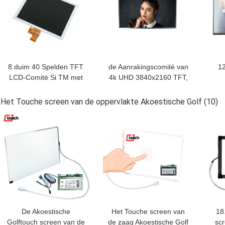
8 duim 40 Spelden TFT
de Aanrakingscomité van
1
LCD-Comité Si TM met
4k UHD 3840x2160 TFT,
normaal Witte
27 duim 4 Stegenlcd
Indu
Weergavemodus
TFT Vertoningscomité
LVD
Het Touche screen van de oppervlakte Akoestische Golf
(10)
800 cd/m2
BESTE PRIJS
BESTE PRIJS
BES
De Akoestische
Het Touche screen van
18
Golftouch screen van de
de zaag Akoestische Golf
sc