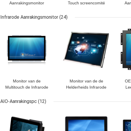
Aanrakingsmonitor
Touch screencomité
Aan
Dui
Infrarode Aanrakingsmonitor
(24)
BESTE PRIJS
BESTE PRIJS
BES
Monitor van de
Monitor van de de
OEM
Multitouch de Infrarode
Helderheids Infrarode
Le
Aanraking
Aanraking van Ce de
Ho
Hoge
AIO-Aanrakingspc
(12)
BESTE PRIJS
BESTE PRIJS
BES