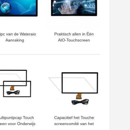
ipc van de Wateraio
Praktisch allen in Één
Aanraking
AIO-Touchscreen
Antiglare Computer
Geschikte RK3288
RK3399
TE PRIJS
BESTE PRIJS
ltipuntpcap Touch
Capacitief het Touche
reen voor Onderwijs
screencomité van het
- 55“ Inputvoltage 5V
vandaalbewijs