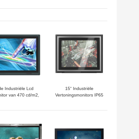
TE PRIJS
BESTE PRIJS
de Industriële Lcd
15“ Industriële
itor van 470 cd/m2,
Vertoningsmonitors IP65
itor van het 19 Duim
IP66 Waterdicht voor
 Industriële Touche
Computerpc
screen
TE PRIJS
BESTE PRIJS