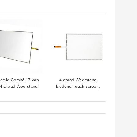
de Oppervlakte
Aanrakingsoppervlakte
oestische Golf Glas
met USB-
met
Controlemechanisme uit
TE PRIJS
BESTE PRIJS
ntrolemechanisme
oelig Comité 17 van
4 draad Weerstand
 4 Draad Weerstand
biedend Touch screen,
iedend Aanraking
het Comité van het 19
uim15ms Reactie
Duimtouche screen voor
POS Monitor
TE PRIJS
BESTE PRIJS