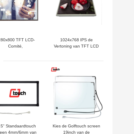
280x800 TFT LCD-
1024x768 IPS de
Comité,
Vertoning van TFT LCD
strieel/Medisch 10,1“
de Actieve Matrijs van de
S-Vertoningscomité
15 Duimkleur Si
TE PRIJS
BESTE PRIJS
.5“ Standaardtouch
Kies de Golftouch screen
reen 4mm/6mm van
19inch van de