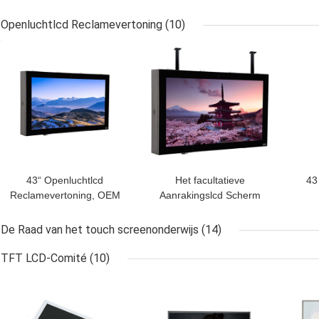
Aanrakingsfolie
het Schermaanraking 43
Capacitief met Sis
Duim met USB-Interface
Openluchtlcd Reclamevertoning
(10)
Controller
BESTE PRIJS
BESTE PRIJS
BES
43“ Openluchtlcd
Het facultatieve
43
Reclamevertoning, OEM
Aanrakingslcd Scherm
Openluchtlcd Digitale
voor de Reclame van
Signage 6ms Reactie
Openlucht 86 Opgezette
Goed
De Raad van het touch screenonderwijs
(14)
Duimmuur
I
TFT LCD-Comité
(10)
BESTE PRIJS
BESTE PRIJS
BES