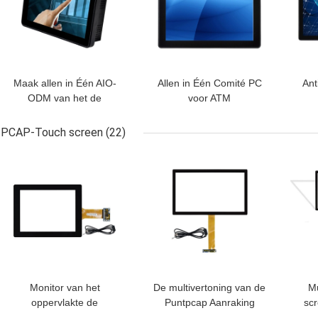
Maak allen in Één AIO-
Allen in Één Comité PC
Ant
ODM van het de
voor ATM
Vandaalbewijs van
Aanrakingspc 10,1
PCAP-Touch screen
(22)
waterdicht Duim
BESTE PRIJS
BESTE PRIJS
BES
Monitor van het
De multivertoning van de
Mu
oppervlakte de
Puntpcap Aanraking
sc
Capacitieve PCAP
32“ 