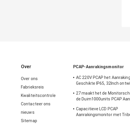
Over
PCAP-Aanrakingsmonitor
AC 220V PCAP het Aanrakin
Over ons
Geschikte IP65, 32Inch ontw
Fabrieksreis
Capacitieve Touch screenm
27 maakt het de Monitorsch
Kwaliteitscontrole
de Duim1000units PCAP Aan
Contacteer ons
Punten gelijkstroom 12v wat
Capacitieve LCD PCAP
nieuws
Aanrakingsmonitor met Trib
Duimdesktop 50-60 Herz
Sitemap