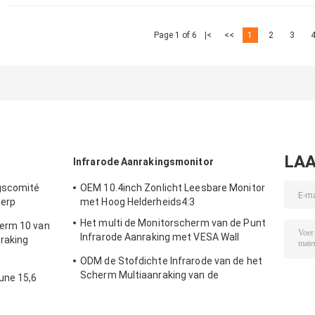
Page 1 of 6
|<
<<
1
2
3
LAA
Infrarode Aanrakingsmonitor
gscomité
OEM 10.4inch Zonlicht Leesbare Monitor
ierp
met Hoog Helderheids4:3
onitor
Het multi de Monitorscherm van de Punt
erm 10 van
Infrarode Aanraking met VESA Wall
raking
Mount Waterproof
erdicht
ODM de Stofdichte Infrarode van de het
Scherm Multiaanraking van de
une 15,6
Aanrakingsmonitor Antivandaal