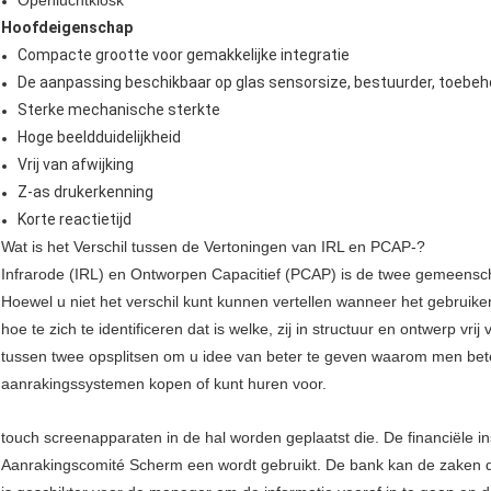
Openluchtkiosk
Hoofdeigenschap
Compacte grootte voor gemakkelijke integratie
De aanpassing beschikbaar op glas sensorsize, bestuurder, toebeh
Sterke mechanische sterkte
Hoge beeldduidelijkheid
Vrij van afwijking
Z-as drukerkenning
Korte reactietijd
Wat is het Verschil tussen de Vertoningen van IRL en PCAP-?
Infrarode (IRL) en Ontworpen Capacitief (PCAP) is de twee gemeensch
Hoewel u niet het verschil kunt kunnen vertellen wanneer het gebruiken
hoe te zich te identificeren dat is welke, zij in structuur en ontwerp vrij 
tussen twee opsplitsen om u idee van beter te geven waarom men bete
aanrakingssystemen kopen of kunt huren voor.
touch screenapparaten in de hal worden geplaatst die. De financiële in
Aanrakingscomité Scherm een wordt gebruikt. De bank kan de zaken do