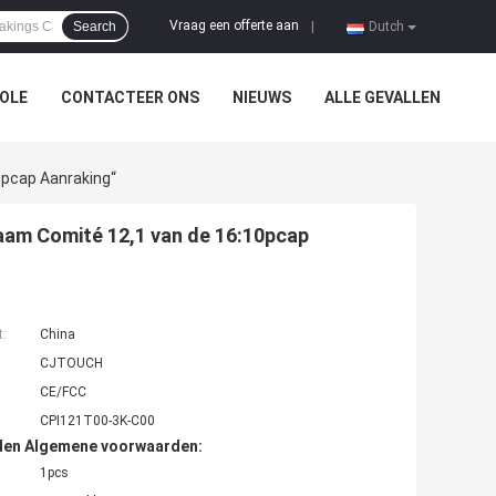
Vraag een offerte aan
Search
|
Dutch
OLE
CONTACTEER ONS
NIEUWS
ALLE GEVALLEN
pcap Aanraking“
am Comité 12,1 van de 16:10pcap
t:
China
CJTOUCH
CE/FCC
CPI121T00-3K-C00
den Algemene voorwaarden:
1pcs