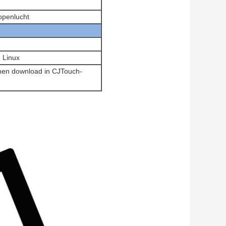
 openlucht
, Linux
nnen download in CJTouch-