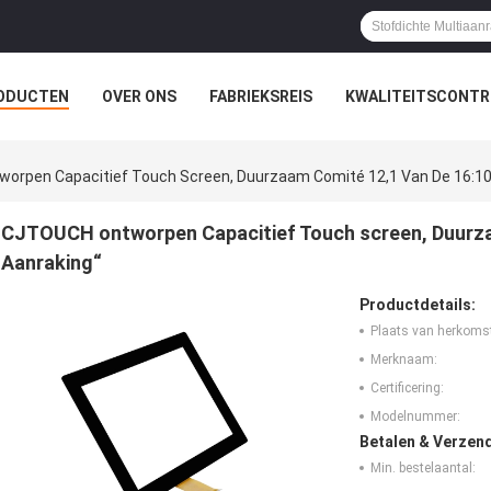
ODUCTEN
OVER ONS
FABRIEKSREIS
KWALITEITSCONTR
orpen Capacitief Touch Screen, Duurzaam Comité 12,1 Van De 16:10
CJTOUCH ontworpen Capacitief Touch screen, Duurza
Aanraking“
Productdetails:
Plaats van herkoms
Merknaam:
Certificering:
Modelnummer:
Betalen & Verzen
Min. bestelaantal: