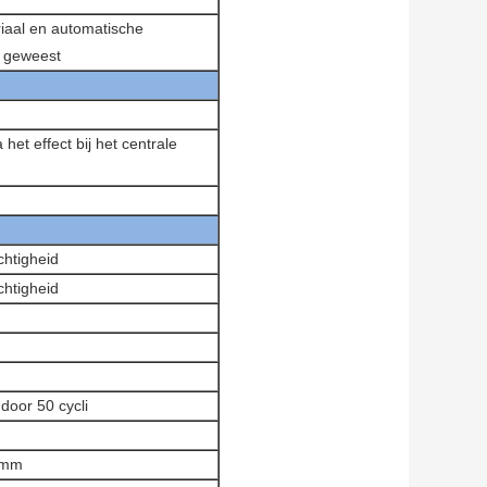
riaal en automatische
g geweest
t effect bij het centrale
chtigheid
chtigheid
door 50 cycli
0mm