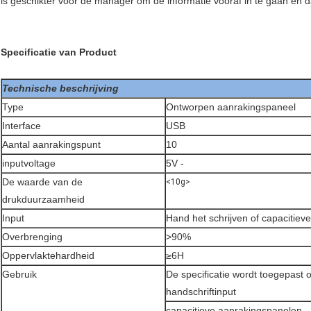
is geschikter voor de manager om de informatie vooraf in te gaan en 
Specificatie van Product
Technische beschrijving
Type
Ontworpen aanrakingspaneel
Interface
USB
Aantal aanrakingspunt
10
inputvoltage
5V -
De waarde van de
<10g>
drukduurzaamheid
Input
Hand het schrijven of capacitiev
Overbrenging
>90%
Oppervlaktehardheid
≥6H
Gebruik
De specificatie wordt toegepast 
handschriftinput
capacitieve aanrakingspanelen