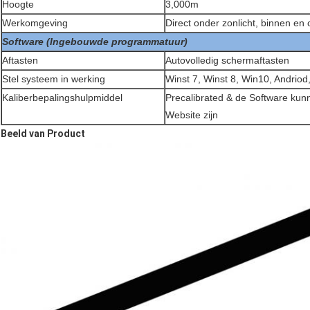
Hoogte
3,000m
Werkomgeving
Direct onder zonlicht, binnen en
Software (Ingebouwde programmatuur)
Aftasten
Autovolledig schermaftasten
Stel systeem in werking
Winst 7, Winst 8, Win10, Andriod
Kaliberbepalingshulpmiddel
Precalibrated & de Software ku
Website zijn
Beeld van Product