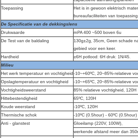
Toepassing
Het is in gewoon elektrisch mate
bureaufaciliteiten van toepassin
De Specificatie van de dekkingslens
Drukwaarde
mPA 400 ~500 boven 6u
De Test van de baldaling
130g±2g, 35cm, Geen schade na he
gebied voor een keer.
Hardheid
≥6H potlood: 6H druk: 1N/45.
Milieu
Het werk temperatuur en vochtigheid
-10~+60ºC, 20~85%-relatieve vo
Opslagtemperatuur en vochtigheid
-10~+65ºC, 20~85%-relatieve vo
Vochtigheidsweerstand
85% relatieve vochtigheid, 120H
Hittebestendigheid
65ºC, 120H
Koude weerstand
-10ºC, 120H
Thermische schok
-10ºC (0.5hour) - 60ºC (0.5hour) 
Anti - glanstest
Gloeilamp (220V, 100W),
werkende afstand meer dan 35