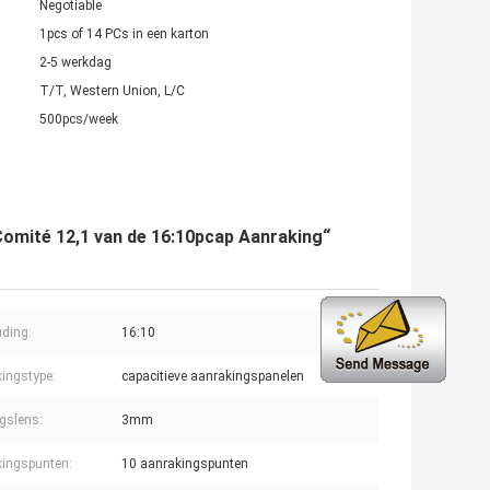
Negotiable
1pcs of 14 PCs in een karton
2-5 werkdag
T/T, Western Union, L/C
500pcs/week
mité 12,1 van de 16:10pcap Aanraking“
ding:
16:10
ingstype:
capacitieve aanrakingspanelen
gslens:
3mm
ingspunten:
10 aanrakingspunten