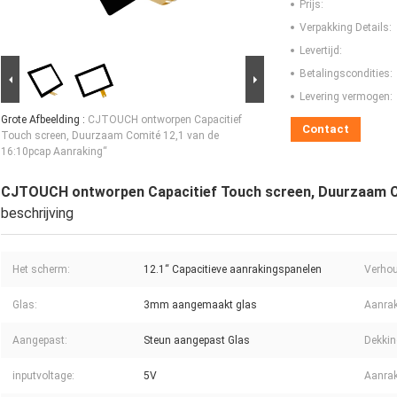
Prijs:
Verpakking Details:
Levertijd:
Betalingscondities:
Levering vermogen:
Grote Afbeelding :
CJTOUCH ontworpen Capacitief
Contact
Touch screen, Duurzaam Comité 12,1 van de
16:10pcap Aanraking“
CJTOUCH ontworpen Capacitief Touch screen, Duurzaam Co
beschrijving
Het scherm:
12.1“ Capacitieve aanrakingspanelen
Verhou
Glas:
3mm aangemaakt glas
Aanrak
Aangepast:
Steun aangepast Glas
Dekkin
inputvoltage:
5V
Aanrak