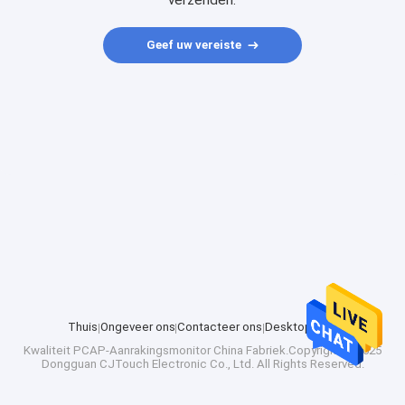
verzenden.
Geef uw vereiste
Thuis
Ongeveer ons
Contacteer ons
Desktop Site
Kwaliteit
PCAP-Aanrakingsmonitor
China Fabriek.Copyright © 2025
Dongguan CJTouch Electronic Co., Ltd. All Rights Reserved.