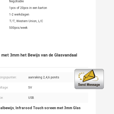
Negotiable
1pcs of 20pcs in een karton
1-2 werkdagen
T/T, Western Union, L/C
500pcs/week
g met 3mm het Bewijs van de Glasvandaal
ingspunten:
aanraking 2,4,6 ponits
oltage:
5V
ce:
USB
albewijs
Infrarood Touch screen met 3mm Glas
,