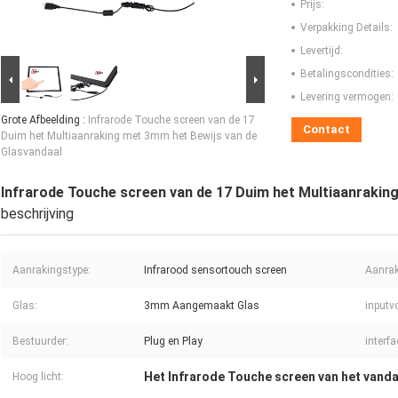
Prijs:
Verpakking Details:
Levertijd:
Betalingscondities:
Levering vermogen:
Grote Afbeelding :
Infrarode Touche screen van de 17
Contact
Duim het Multiaanraking met 3mm het Bewijs van de
Glasvandaal
Infrarode Touche screen van de 17 Duim het Multiaanrakin
beschrijving
Aanrakingstype:
Infrarood sensortouch screen
Aanrak
Glas:
3mm Aangemaakt Glas
inputv
Bestuurder:
Plug en Play
interfa
Het Infrarode Touche screen van het vanda
Hoog licht: