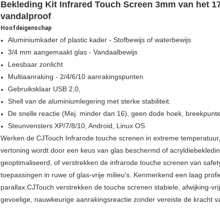
Bekleding Kit Infrared Touch Screen 3mm van het 1
vandalproof
Hoofdeigenschap
Aluminiumkader of plastic kader - Stofbewijs of waterbewijs
3/4 mm aangemaakt glas - Vandaalbewijs
Leesbaar zonlicht
Multiaanraking - 2/4/6/10 aanrakingspunten
Gebruiksklaar USB 2,0,
Shell van de aluminiumlegering met sterke stabiliteit.
De snelle reactie (Mej. minder dan 16), geen dode hoek, breekpunte
Steunvensters XP/7/8/10, Android, Linux OS
Werken de CJTouch Infrarode touche screnen in extreme temperatuur, s
vertoning wordt door een keus van glas beschermd of acryldiebekleding
geoptimaliseerd, of verstrekken de infrarode touche screnen van safe
toepassingen in ruwe of glas-vrije milieu's. Kenmerkend een laag profi
parallax.CJTouch verstrekken de touche screnen stabiele, afwijking-vrije
gevoelige, nauwkeurige aanrakingsreactie zonder vereiste de kracht v