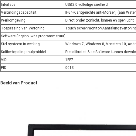
Interface
USB2.0 volledige snelheid
Verbindingscapaciteit
IP64-Klantgerichte anti-Morserij (aan Water
Werkomgeving
Direct onder zonlicht, binnen en openlucht
Toepassing van Vertoning
Touch screenmonitor/Aanrakingsvertonin
Software (Ingebouwde programmatuur)
Stel systeem in werking
Windows 7, Windows 8, Vensters 10, Andri
Kaliberbepalingshulpmiddel
Precalibrated & de Software kunnen downl
VID
1FF7
PID
0013
Beeld van Product