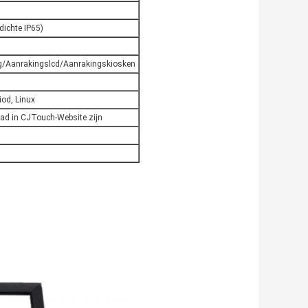
dichte IP65)
g/Aanrakingslcd/Aanrakingskiosken
od, Linux
oad in CJTouch-
Website
zijn