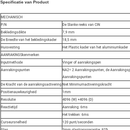
Specificatie van Product
MECHANISCH
P/N
De Slanke reeks van CIN
Bekledingsdikte
7,9 mm
De Breedte van het bekledingskader
18,5 mm
Huisvesting
Het Plastic kader van het aluminiumkader
AANRAKINGSkenmerken
Inputmethode
Vinger of aanrakingspen
Aanrakingspunten
NA2= 2 Aanrakingspunten, de Aanrakings
Aanrakingspunten
De Kracht van de aanrakingsactivering
Niet Minimumactiveringskracht
Positienauwkeurigheid
1mm
Resolutie
4096 (W) ×4096 (D)
Reactietijd
Aanraking: 6ms
Het trekken: 6ms
Curseursnelheid
120 punt/seconden
Glas
3mm glastransparantie: 92%