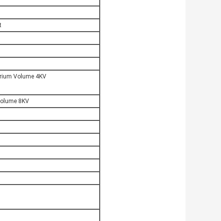
t
torium Volume 4KV
 Volume 8KV