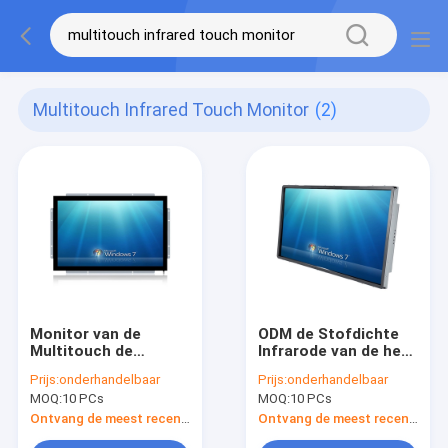
Multitouch Infrared Touch Monitor
(2)
Monitor van de
ODM de Stofdichte
Multitouch de
Infrarode van de het
Infrarode Aanraking
Scherm
Prijs:
onderhandelbaar
Prijs:
onderhandelbaar
Multiaanraking van
MOQ:
10 PCs
MOQ:
10 PCs
de
Aanrakingsmonitor
Ontvang de meest recente Prijs
Ontvang de meest recente Prijs
Antivandaal